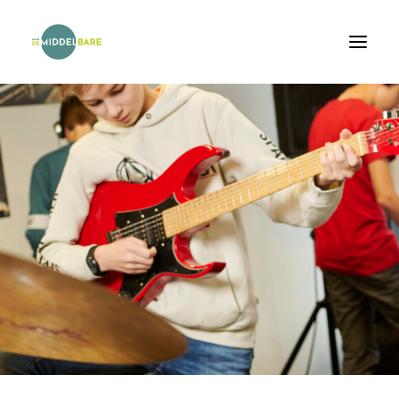
Home
Onderwijs
Scholen
Agenda
Van schooladvies naar plaatsing
FAQ