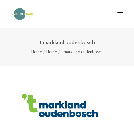
t markland oudenbosch
Home
Home
Home
t markland oudenbosch
Onderwijs
Scholen
Agenda
Van schooladvies naar plaatsing
FAQ