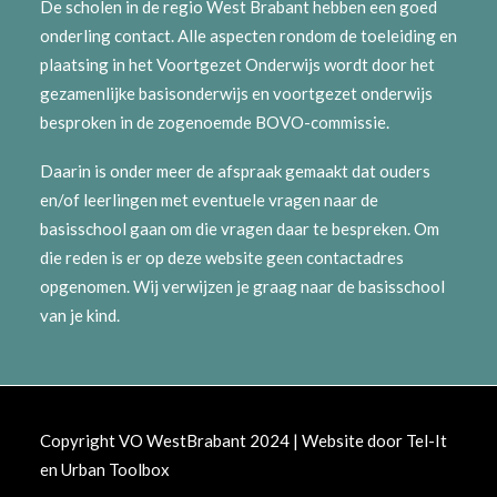
De scholen in de regio West Brabant hebben een goed
onderling contact. Alle aspecten rondom de toeleiding en
plaatsing in het Voortgezet Onderwijs wordt door het
gezamenlijke basisonderwijs en voortgezet onderwijs
besproken in de zogenoemde BOVO-commissie.
Daarin is onder meer de afspraak gemaakt dat ouders
en/of leerlingen met eventuele vragen naar de
basisschool gaan om die vragen daar te bespreken. Om
die reden is er op deze website geen contactadres
opgenomen. Wij verwijzen je graag naar de basisschool
van je kind.
Copyright VO WestBrabant 2024 | Website door
Tel-It
en
Urban Toolbox