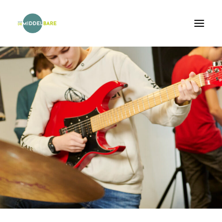
Home
Onderwijs
Scholen
Agenda
Van schooladvies naar plaatsing
FAQ