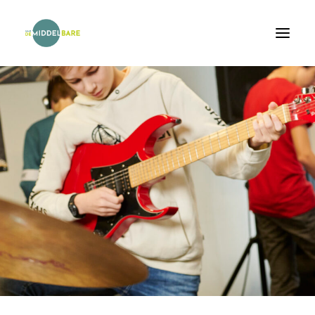
Home
Onderwijs
Scholen
Agenda
Van schooladvies naar plaatsing
FAQ