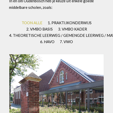
In en om Oudenbosch heb je keuze uit enkele goede
middelbare scholen, zoals:
TOON ALLE
1. PRAKTIJKONDERWIJS
2. VMBO BASIS
3. VMBO KADER
4. THEORETISCHE LEERWEG / GEMENGDE LEERWEG / M
6. HAVO
7. VWO