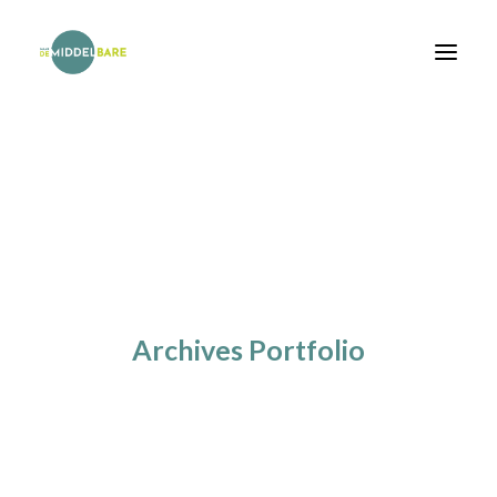
Home
Onderwijs
Scholen
Agenda
Van schooladvies naar plaatsing
Archives Portfolio
FAQ